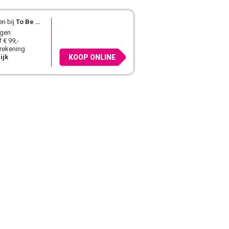
n bij
To Be Dressed
agen
 € 99,-
 rekening
ijk
KOOP ONLINE