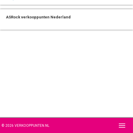
ASRock verkooppunten Nederland
© 2026 VERKOOPPUNTEN.NL
Toggl
navig