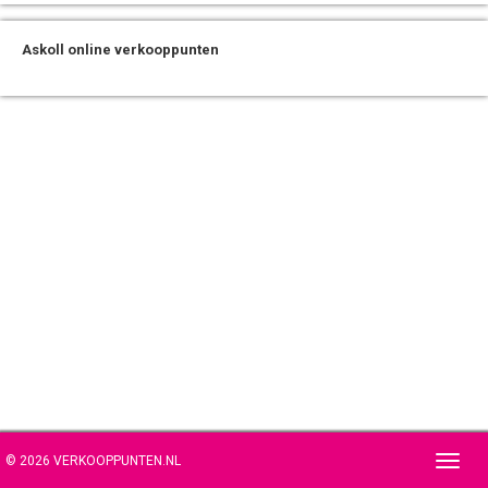
Askoll online verkooppunten
© 2026 VERKOOPPUNTEN.NL
Toggl
navig