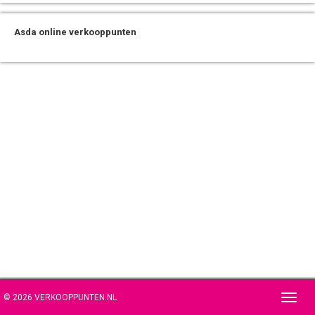
Asda online verkooppunten
© 2026 VERKOOPPUNTEN.NL
Toggl
navig