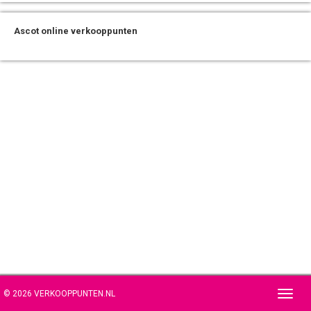
Ascot online verkooppunten
© 2026 VERKOOPPUNTEN.NL
Toggl
navig