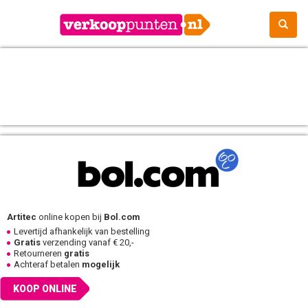
Artitec
online kopen bij
Bol.com
Levertijd afhankelijk van bestelling
Gratis
verzending vanaf € 20,-
Retourneren
gratis
Achteraf betalen
mogelijk
KOOP ONLINE