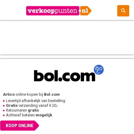
Artico
online kopen bij
Bol.com
Levertijd afhankelijk van bestelling
Gratis
verzending vanaf € 20,-
Retourneren
gratis
Achteraf betalen
mogelijk
KOOP ONLINE