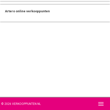
Artero online verkooppunten
© 2026 VERKOOPPUNTEN.NL
Toggl
navig