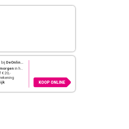
 bij
DeOnlineDrogist.nl
morgen
in huis
 € 20,-
 rekening
ijk
KOOP ONLINE