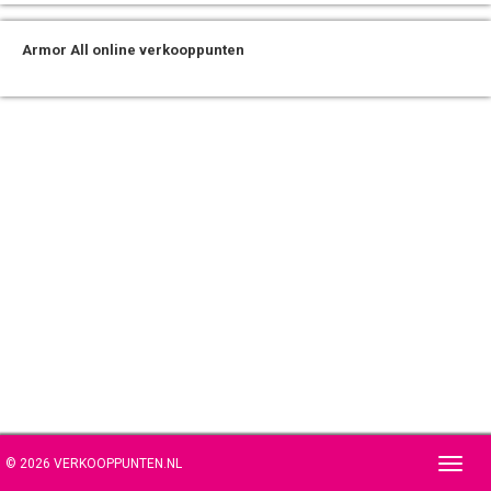
Armor All online verkooppunten
© 2026 VERKOOPPUNTEN.NL
Toggl
navig