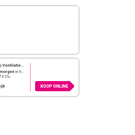
j
Ventilatieshop.com
morgen
in huis
 € 25,-
ijk
KOOP ONLINE