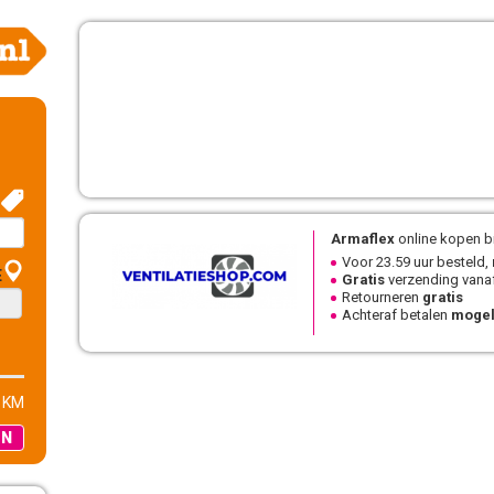
Armaflex
online kopen bi
Voor 23.59 uur besteld,
E
Gratis
verzending vanaf
Retourneren
gratis
Achteraf betalen
mogel
 KM
EN