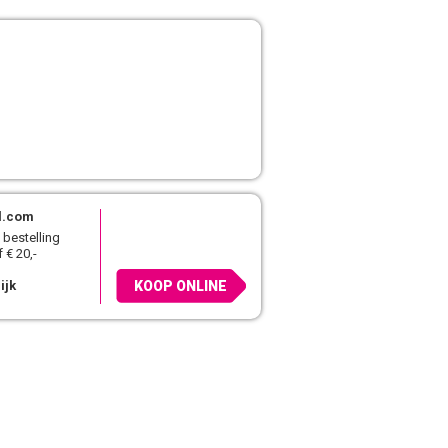
l.com
 bestelling
 € 20,-
ijk
KOOP ONLINE