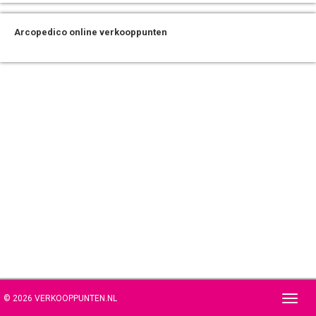
Arcopedico online verkooppunten
© 2026 VERKOOPPUNTEN.NL
Toggl
navig