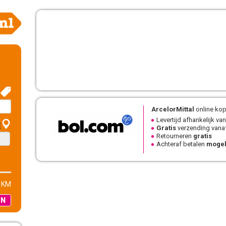
ArcelorMittal
online kop
Levertijd afhankelijk van
E
Gratis
verzending vanaf
Retourneren
gratis
Achteraf betalen
mogel
 KM
EN