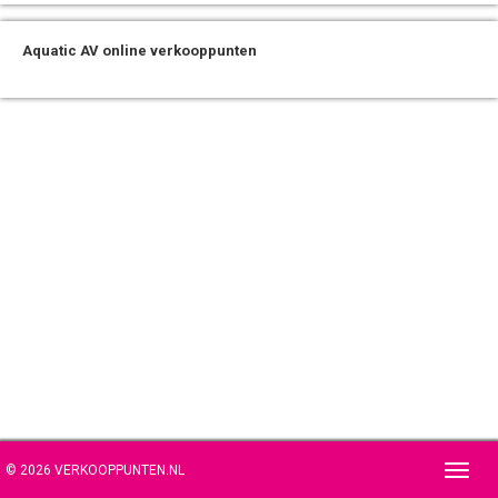
Aquatic AV online verkooppunten
© 2026 VERKOOPPUNTEN.NL
Toggl
navig