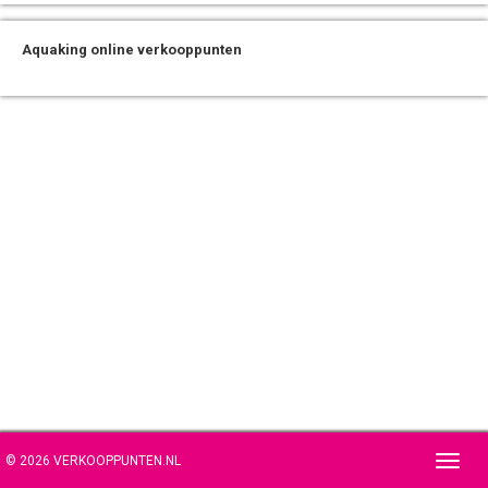
Aquaking online verkooppunten
© 2026 VERKOOPPUNTEN.NL
Toggl
navig