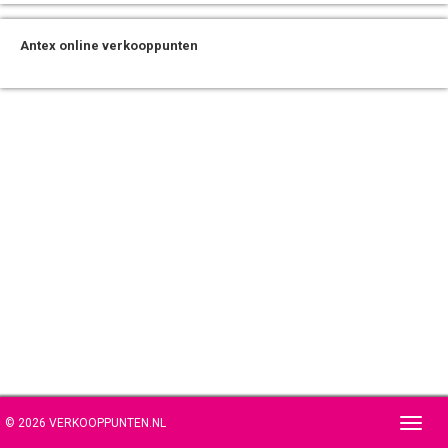
Antex online verkooppunten
© 2026 VERKOOPPUNTEN.NL
Toggl
navig