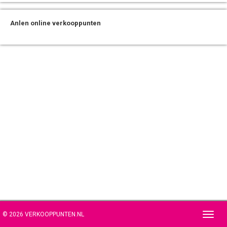
Anlen online verkooppunten
© 2026 VERKOOPPUNTEN.NL
Toggl
navig