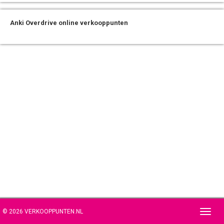
Anki Overdrive online verkooppunten
© 2026 VERKOOPPUNTEN.NL
Toggl
navig