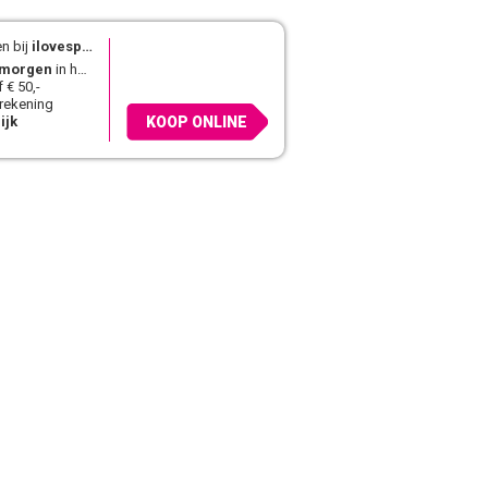
n bij
ilovespeelgoed.nl
morgen
in huis
 € 50,-
 rekening
ijk
KOOP ONLINE