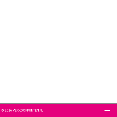
© 2026 VERKOOPPUNTEN.NL
Toggl
navig