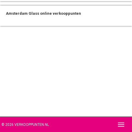
Amsterdam Glass online verkooppunten
© 2026 VERKOOPPUNTEN.NL
Toggl
navig