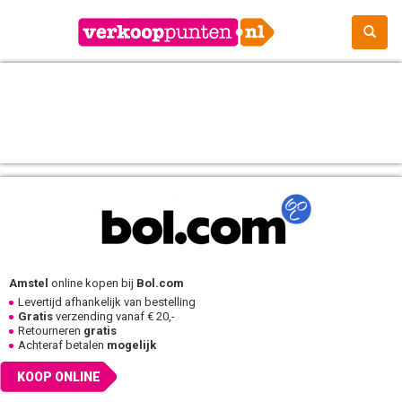
Amstel
online kopen bij
Bol.com
Levertijd afhankelijk van bestelling
Gratis
verzending vanaf € 20,-
Retourneren
gratis
Achteraf betalen
mogelijk
KOOP ONLINE