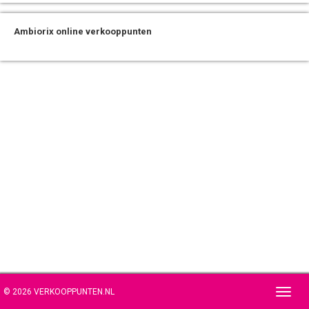
Ambiorix online verkooppunten
© 2026 VERKOOPPUNTEN.NL
Toggl
navig