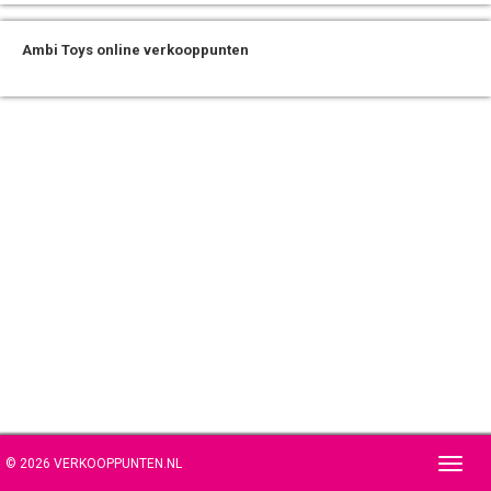
Ambi Toys online verkooppunten
© 2026 VERKOOPPUNTEN.NL
Toggl
navig