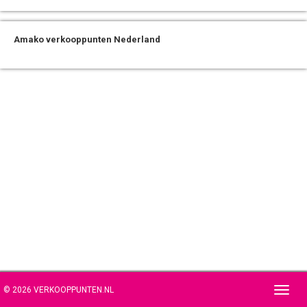
Amako verkooppunten Nederland
© 2026 VERKOOPPUNTEN.NL
Toggl
navig