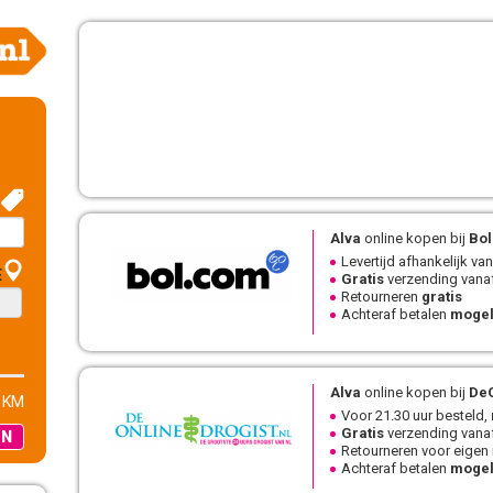
Alva
online kopen bij
Bo
Levertijd afhankelijk van
E
Gratis
verzending vanaf
Retourneren
gratis
Achteraf betalen
mogel
Alva
online kopen bij
DeOn
 KM
Voor 21.30 uur besteld,
Gratis
verzending vanaf
EN
Retourneren voor eigen
Achteraf betalen
mogel