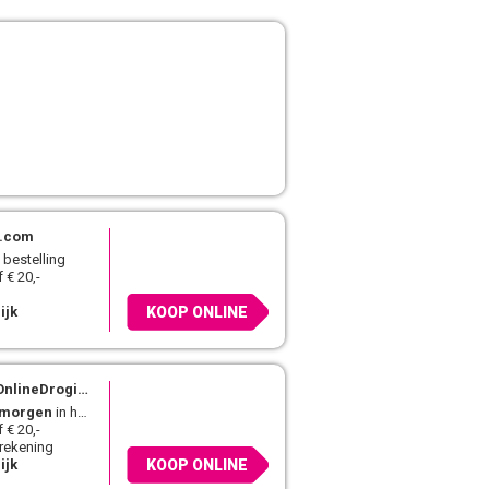
l.com
 bestelling
 € 20,-
ijk
KOOP ONLINE
lineDrogist.nl
morgen
in huis
 € 20,-
 rekening
ijk
KOOP ONLINE