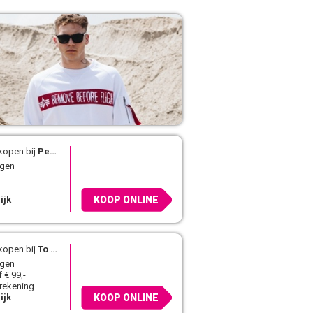
kopen bij
Peek & Cloppenburg
agen
ijk
KOOP ONLINE
kopen bij
To Be Dressed
agen
 € 99,-
 rekening
ijk
KOOP ONLINE