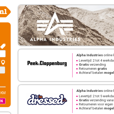
Alpha Industries
online 
Levertijd: 2 tot 4 werkd
E
Gratis
verzending
Retourneren
gratis
Achteraf betalen
mogel
Alpha Industries
online 
 KM
Levertijd: 2 tot 5 werkd
Gratis
verzending vanaf
EN
Retourneren voor eigen
Achteraf betalen
mogel