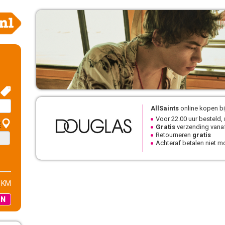
AllSaints
online kopen bi
Voor 22.00 uur besteld,
E
Gratis
verzending vanaf
Retourneren
gratis
Achteraf betalen niet mo
 KM
EN