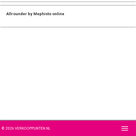
Allrounder by Mephisto online
© 2026 VERKOOPPUNTEN.NL
Toggl
navig