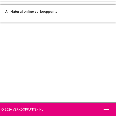
All Natural online verkooppunten
© 2026 VERKOOPPUNTEN.NL
Toggl
navig