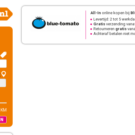
All-In
online kopen bij
Bl
Levertijd: 2 tot 5 werkd
Gratis
verzending vanaf
Retourneren
gratis
vana
Achteraf betalen niet mo
E
 KM
EN