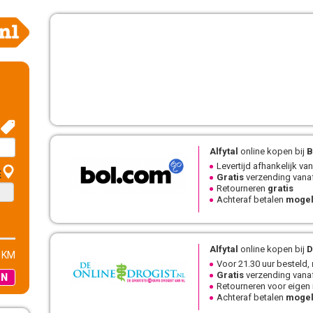
Alfytal
online kopen bij
B
Levertijd afhankelijk van
E
Gratis
verzending vanaf
Retourneren
gratis
Achteraf betalen
mogel
Alfytal
online kopen bij
De
 KM
Voor 21.30 uur besteld,
Gratis
verzending vanaf
EN
Retourneren voor eigen
Achteraf betalen
mogel