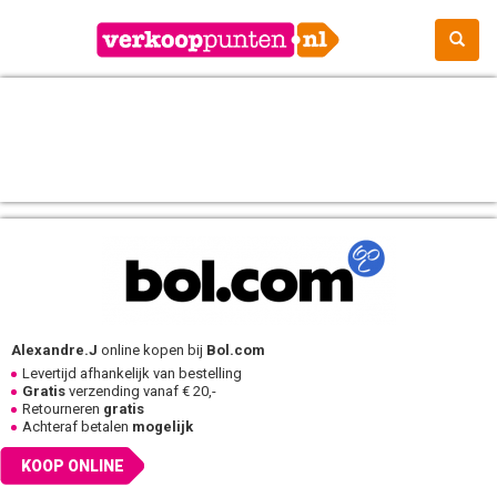
Alexandre.J
online kopen bij
Bol.com
Levertijd afhankelijk van bestelling
Gratis
verzending vanaf € 20,-
Retourneren
gratis
Achteraf betalen
mogelijk
KOOP ONLINE