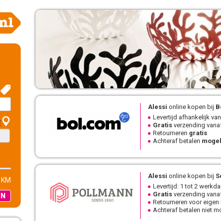
Alessi
online kopen bij
B
Levertijd afhankelijk van
E
Gratis
verzending vanaf
Retourneren
gratis
Achteraf betalen
mogel
Alessi
online kopen bij
S
 KM
Levertijd: 1 tot 2 werkd
Gratis
verzending vanaf
EN
Retourneren voor eigen
Achteraf betalen niet mo