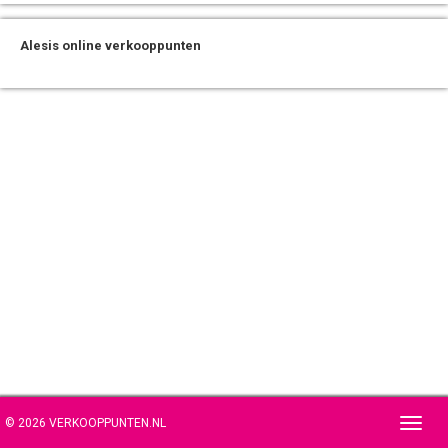
Alesis online verkooppunten
© 2026 VERKOOPPUNTEN.NL
Toggl
navig