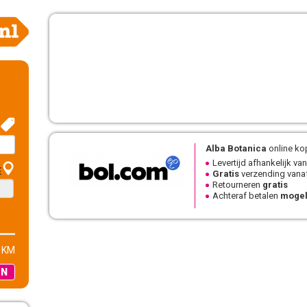
Alba Botanica
online ko
Levertijd afhankelijk van
E
Gratis
verzending vanaf
Retourneren
gratis
Achteraf betalen
mogel
 KM
EN