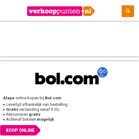
Alape
online kopen bij
Bol.com
Levertijd afhankelijk van bestelling
Gratis
verzending vanaf € 20,-
Retourneren
gratis
Achteraf betalen
mogelijk
KOOP ONLINE