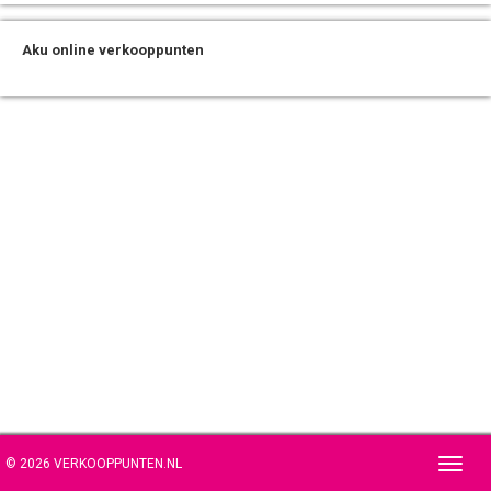
Aku online verkooppunten
© 2026 VERKOOPPUNTEN.NL
Toggl
navig