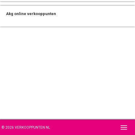
Akg online verkooppunten
© 2026 VERKOOPPUNTEN.NL
Toggl
navig