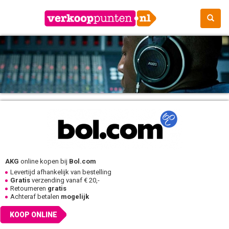
AKG
online kopen bij
Bol.com
Levertijd afhankelijk van bestelling
Gratis
verzending vanaf € 20,-
Retourneren
gratis
Achteraf betalen
mogelijk
KOOP ONLINE