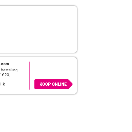
l.com
 bestelling
 € 20,-
ijk
KOOP ONLINE