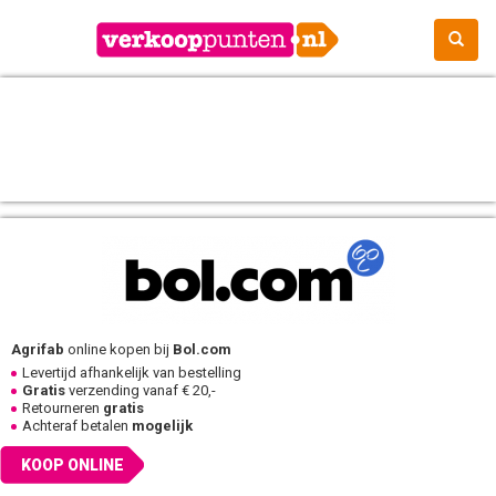
Agrifab
online kopen bij
Bol.com
Levertijd afhankelijk van bestelling
Gratis
verzending vanaf € 20,-
Retourneren
gratis
Achteraf betalen
mogelijk
KOOP ONLINE