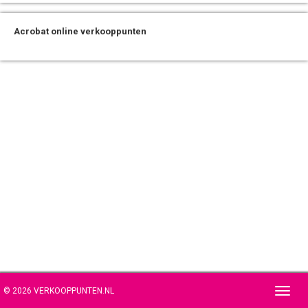
Acrobat online verkooppunten
© 2026 VERKOOPPUNTEN.NL
Toggl
navig