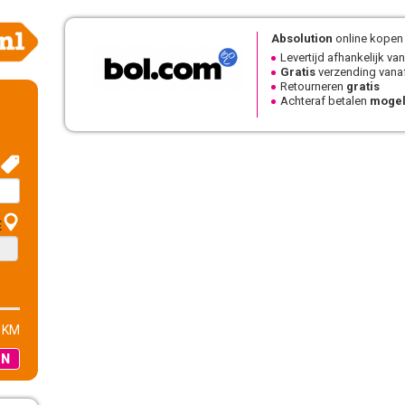
Absolution
online kopen 
Levertijd afhankelijk van
Gratis
verzending vanaf
Retourneren
gratis
Achteraf betalen
mogel
E
 KM
EN