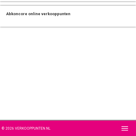
Abkoncore online verkooppunten
© 2026 VERKOOPPUNTEN.NL
Toggl
navig