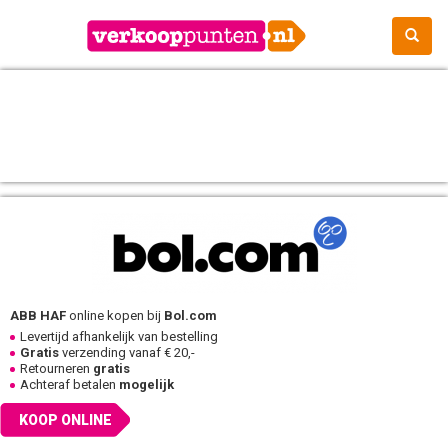
ABB HAF
online kopen bij
Bol.com
Levertijd afhankelijk van bestelling
Gratis
verzending vanaf € 20,-
Retourneren
gratis
Achteraf betalen
mogelijk
KOOP ONLINE