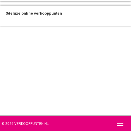
3deluxe online verkooppunten
© 2026 VERKOOPPUNTEN.NL
Toggl
navig